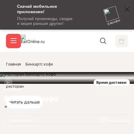
Скачай мобильное
номер
приложение!
SMS-
Получай промокоды, скидки
сообщение
Eatonline
и акции раньше других!
с
Акции
кодом
подтверждения
О сервисе
Главная
Бинхартс кофе
Время доставки:
Откры
ресторан
Вход / регистрация
Ресторан
Бинхартс кофе
Читать дальше
Нет оценок
Отзывов нет
Информация