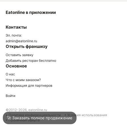
Eatonline в приложении
О
Контакты
О
Эл. почта:
admin@eatonline.ru
Открыть франшизу
Оставить заявку
Добавить ресторан бесплатно
Основное
Войти
О нас
Что с моим заказом?
Информация для партнеров
Город
Нижний Тагил
Войти
Написать в техподдержку
©2012-2026, eatonline.ru
• Политика конфиденциальности
• Условия использования
🚀 Заказать полное продвижение
• Публичная оферта